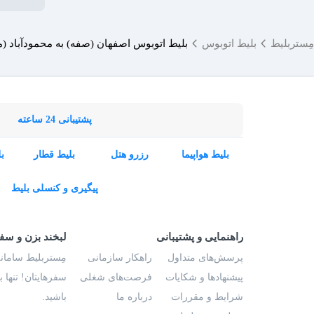
مِستربلیط
بلیط اتوبوس
بلیط اتوبوس اصفهان (صفه) به محمودآباد (ما
پشتیبانی 24 ساعته
بلیط هواپیما
رزرو هتل
بلیط قطار
ب
پیگیری و کنسلی بلیط
راهنمایی و پشتیبانی
لبخند بزن و سف
پرسش‌های متداول
راهکار سازمانی
مِستربلیط سامانه
پیشنهادها و شکایات
فرصت‌های شغلی
سفرهایتان! تنها 
شرایط و مقررات
درباره ما
باشید.