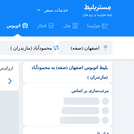
خدمات سفر
هواپیما
هتل
قطار
اتوبوس
بلیط اتوبوس اصفهان (صفه) به محمودآباد
ارزان‌تر
(مازندران )
مرتب‌سازی بر اساس
فیلترها