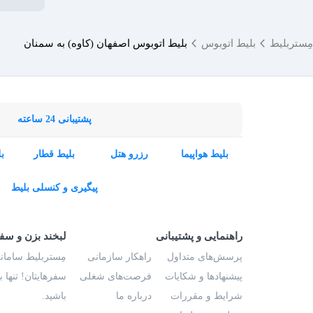
مِستربلیط
بلیط اتوبوس
بلیط اتوبوس اصفهان (کاوه) به سمنان
پشتیبانی 24 ساعته
بلیط هواپیما
رزرو هتل
بلیط قطار
ب
پیگیری و کنسلی بلیط
راهنمایی و پشتیبانی
لبخند بزن و سف
پرسش‌های متداول
راهکار سازمانی
مِستربلیط سامانه
پیشنهادها و شکایات
فرصت‌های شغلی
سفرهایتان! تنها 
شرایط و مقررات
درباره ما
باشید.