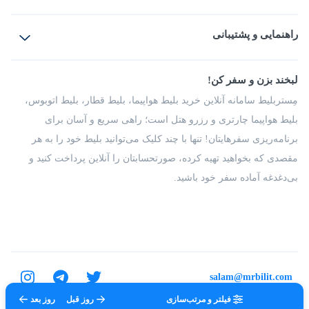
بلیط هواپیما
رزرو هتل
بلیط قطار
راهنمایی و پشتیبانی
بلیط اتوبوس
بلیط سواری
پرسش‌های متداول
پیشنهادها و شکایات
شرایط و مقررات
لبخند بزن و سفر کن!
مجله مِستربلیط
راهکار سازمانی
فرصت‌های شغلی
مِستربلیط سامانه آنلاین خرید بلیط هواپیما، بلیط قطار، بلیط اتوبوس،
درباره ما
بلیط هواپیما چارتری و رزرو هتل است؛ راهی سریع و آسان برای
برنامه‌ریزی سفرهایتان! تنها با چند کلیک می‌توانید بلیط خود را به هر
مقصدی که بخواهید تهیه کرده، صورتحسابتان را آنلاین پرداخت کنید و
بی‌دغدغه آماده سفر خود باشید.
salam@mrbilit.com
فیلتر و مرتب‌سازی
روز قبل
روز بعد
تمامی حقوق برای شرکت عتیق گشت اصفهان محفوظ است.