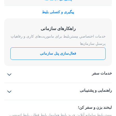
پیگیری و کنسلی بلیط
راهکارهای سازمانی
خدمات اختصاصیِ مِستربلیط برای ماموریت‌های کاری و رفاهیاتِ
پرسنلِ سازمان‌ها
فعال‌سازی پنل سازمانی
خدمات سفر
بلیط هواپیما
رزرو هتل
بلیط قطار
راهنمایی و پشتیبانی
بلیط اتوبوس
بلیط سواری
پرسش‌های متداول
پیشنهادها و شکایات
شرایط و مقررات
لبخند بزن و سفر کن!
مجله مِستربلیط
راهکار سازمانی
فرصت‌های شغلی
مِستربلیط سامانه آنلاین خرید بلیط هواپیما، بلیط قطار، بلیط اتوبوس،