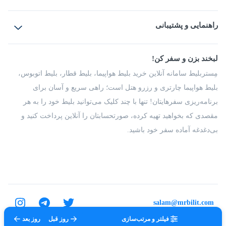
بلیط هواپیما
رزرو هتل
بلیط قطار
راهنمایی و پشتیبانی
بلیط اتوبوس
بلیط سواری
پرسش‌های متداول
پیشنهادها و شکایات
شرایط و مقررات
لبخند بزن و سفر کن!
مجله مِستربلیط
راهکار سازمانی
فرصت‌های شغلی
مِستربلیط سامانه آنلاین خرید بلیط هواپیما، بلیط قطار، بلیط اتوبوس،
درباره ما
بلیط هواپیما چارتری و رزرو هتل است؛ راهی سریع و آسان برای
برنامه‌ریزی سفرهایتان! تنها با چند کلیک می‌توانید بلیط خود را به هر
مقصدی که بخواهید تهیه کرده، صورتحسابتان را آنلاین پرداخت کنید و
بی‌دغدغه آماده سفر خود باشید.
salam@mrbilit.com
فیلتر و مرتب‌سازی
روز قبل
روز بعد
تمامی حقوق برای شرکت عتیق گشت اصفهان محفوظ است.