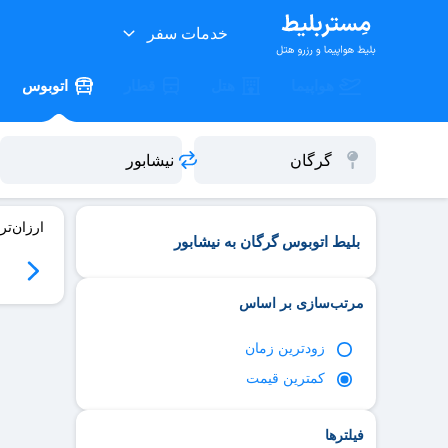
خدمات سفر
هواپیما
هتل
قطار
اتوبوس
ارزان‌تر
بلیط اتوبوس گرگان به نیشابور
06
سه‌شنبه 06/17
چهارشنبه 06/18
پنج‌شنبه 06/19
جمعه 06/20
مرتب‌سازی بر اساس
زود‌ترین زمان
کمترین قیمت
فیلترها