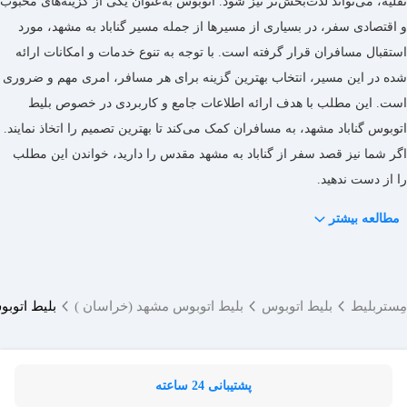
نقلیه، می‌تواند لذت‌بخش‌تر نیز شود. اتوبوس به‌عنوان یکی از گزینه‌های محبوب
پایانه مبدأ، ۵۰% جریمه اعمال می‌شود. استرداد اعتباری به‌صورت
مسیر حرکت اتوبوس‌های گناباد مشهد معمولاً از طریق جاده
و اقتصادی سفر، در بسیاری از مسیرها از جمله مسیر گناباد به مشهد، مورد
آنی انجام خواهد شد، در حالی که استرداد واریزی معمولاً بین یک تا
تربت‌جام است از شهرهایی مانند خواف، تربت‌جام و نیشابور عبور
استقبال مسافران قرار گرفته است. با توجه به تنوع خدمات و امکانات ارائه
سه روز کاری طول می‌کشد.
کند. البته مسیر دقیق حرکت اتوبوس‌ها ممکن است بسته به شرکت
شده در این مسیر، انتخاب بهترین گزینه برای هر مسافر، امری مهم و ضروری
اتوبوسرانی متفاوت باشد.
است. این مطلب با هدف ارائه اطلاعات جامع و کاربردی در خصوص بلیط
اتوبوس گناباد مشهد، به مسافران کمک می‌کند تا بهترین تصمیم را اتخاذ نمایند.
اگر شما نیز قصد سفر از گناباد به مشهد مقدس را دارید، خواندن این مطلب
را از دست ندهید.
مطالعه بیشتر
مِستربلیط
بلیط اتوبوس
بلیط اتوبوس مشهد (خراسان )
بلیط اتوبو
پشتیبانی 24 ساعته