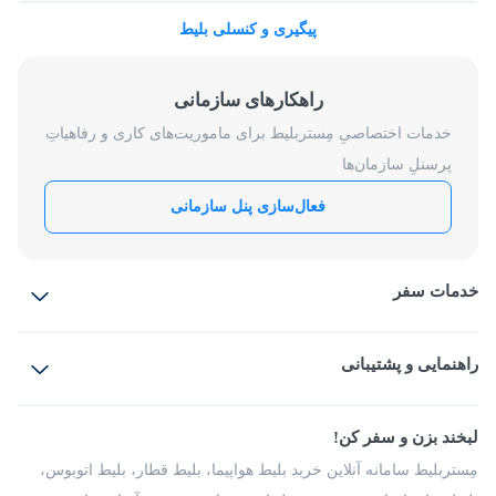
پیگیری و کنسلی بلیط
راهکارهای سازمانی
خدمات اختصاصیِ مِستربلیط برای ماموریت‌های کاری و رفاهیاتِ
پرسنلِ سازمان‌ها
فعال‌سازی پنل سازمانی
خدمات سفر
بلیط هواپیما
رزرو هتل
بلیط قطار
راهنمایی و پشتیبانی
بلیط اتوبوس
بلیط سواری
پرسش‌های متداول
پیشنهادها و شکایات
شرایط و مقررات
لبخند بزن و سفر کن!
مجله مِستربلیط
راهکار سازمانی
فرصت‌های شغلی
مِستربلیط سامانه آنلاین خرید بلیط هواپیما، بلیط قطار، بلیط اتوبوس،