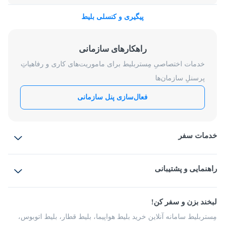
پیگیری و کنسلی بلیط
راهکارهای سازمانی
خدمات اختصاصیِ مِستربلیط برای ماموریت‌های کاری و رفاهیاتِ
پرسنلِ سازمان‌ها
فعال‌سازی پنل سازمانی
خدمات سفر
بلیط هواپیما
رزرو هتل
بلیط قطار
راهنمایی و پشتیبانی
بلیط اتوبوس
بلیط سواری
پرسش‌های متداول
پیشنهادها و شکایات
شرایط و مقررات
لبخند بزن و سفر کن!
مجله مِستربلیط
راهکار سازمانی
فرصت‌های شغلی
مِستربلیط سامانه آنلاین خرید بلیط هواپیما، بلیط قطار، بلیط اتوبوس،