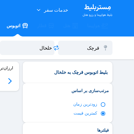
خدمات سفر
هواپیما
هتل
قطار
اتوبوس
ارزان‌تر
بلیط اتوبوس قرچک به خلخال
06
سه‌شنبه 06/17
چهارشنبه 06/18
پنج‌شنبه 06/19
جمعه 06/20
مرتب‌سازی بر اساس
زود‌ترین زمان
کمترین قیمت
فیلترها