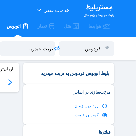
خدمات سفر
هواپیما
هتل
قطار
اتوبوس
ارزان‌تر
بلیط اتوبوس فردوس به تربت حیدریه
06
سه‌شنبه 06/17
چهارشنبه 06/18
پنج‌شنبه 06/19
جمعه 06/20
مرتب‌سازی بر اساس
زود‌ترین زمان
کمترین قیمت
فیلترها