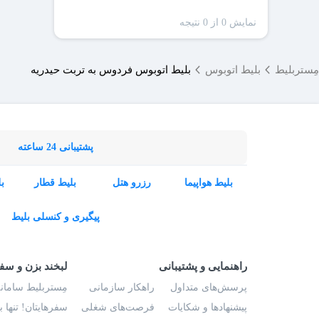
نمایش 0 از 0 نتیجه
مِستربلیط
بلیط اتوبوس
بلیط اتوبوس فردوس به تربت حیدریه
پشتیبانی 24 ساعته
بلیط هواپیما
رزرو هتل
بلیط قطار
ب
پیگیری و کنسلی بلیط
راهنمایی و پشتیبانی
لبخند بزن و سف
پرسش‌های متداول
راهکار سازمانی
مِستربلیط سامانه
پیشنهادها و شکایات
فرصت‌های شغلی
سفرهایتان! تنها 