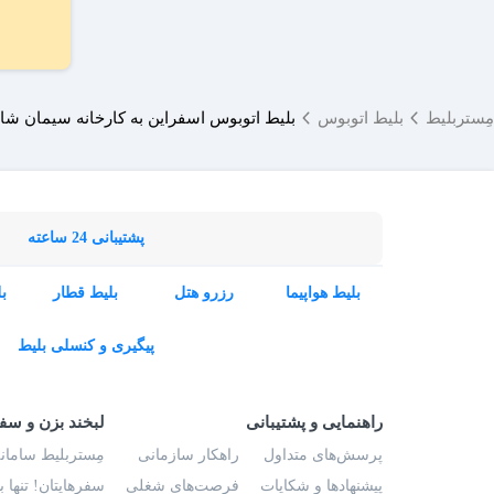
مِستربلیط
بلیط اتوبوس
بلیط اتوبوس اسفراین به کارخانه سیمان شا
پشتیبانی 24 ساعته
بلیط هواپیما
رزرو هتل
بلیط قطار
ب
پیگیری و کنسلی بلیط
راهنمایی و پشتیبانی
لبخند بزن و سف
پرسش‌های متداول
راهکار سازمانی
مِستربلیط سامانه
پیشنهادها و شکایات
فرصت‌های شغلی
سفرهایتان! تنها 