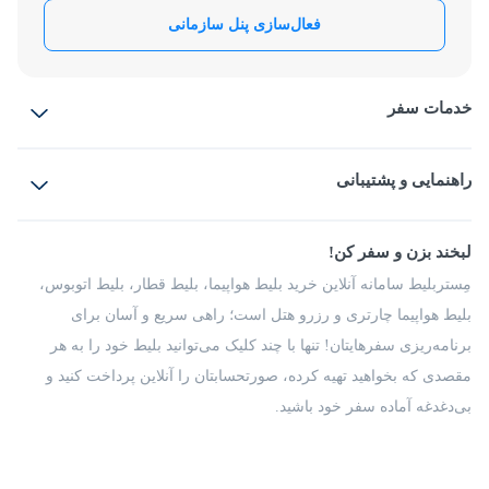
فعال‌سازی پنل سازمانی
خدمات سفر
بلیط هواپیما
رزرو هتل
بلیط قطار
راهنمایی و پشتیبانی
بلیط اتوبوس
بلیط سواری
پرسش‌های متداول
پیشنهادها و شکایات
شرایط و مقررات
لبخند بزن و سفر کن!
مجله مِستربلیط
راهکار سازمانی
فرصت‌های شغلی
مِستربلیط سامانه آنلاین خرید بلیط هواپیما، بلیط قطار، بلیط اتوبوس،
درباره ما
بلیط هواپیما چارتری و رزرو هتل است؛ راهی سریع و آسان برای
برنامه‌ریزی سفرهایتان! تنها با چند کلیک می‌توانید بلیط خود را به هر
مقصدی که بخواهید تهیه کرده، صورتحسابتان را آنلاین پرداخت کنید و
بی‌دغدغه آماده سفر خود باشید.