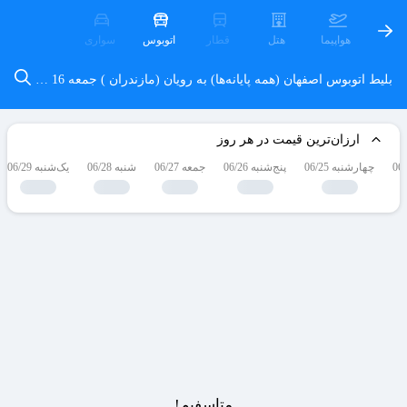
هواپیما
هتل
قطار
اتوبوس
سواری
بلیط اتوبوس اصفهان (همه پایانه‌ها) به رویان (مازندران )
جمعه 16 مرداد
ارزان‌ترین قیمت در هر روز
چهارشنبه 06/25
پنج‌شنبه 06/26
جمعه 06/27
شنبه 06/28
یک‌شنبه 06/29
متاسفیم!