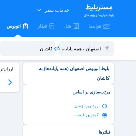
خدمات سفر
هواپیما
هتل
قطار
اتوبوس
بلیط اتوبوس اصفهان (همه پایانه‌ها) به
ارزان‌تر
کاشان
06
سه‌شنبه 06/17
چهارشنبه 06/18
پنج‌شنبه 06/19
جمعه 06/20
مرتب‌سازی بر اساس
زود‌ترین زمان
کمترین قیمت
فیلترها