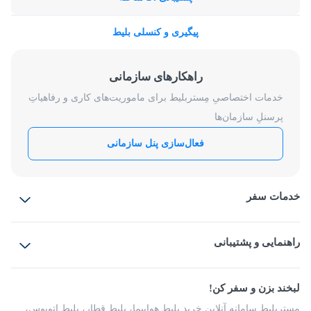
پیگیری و کنسلی بلیط
راهکارهای سازمانی
خدمات اختصاصیِ مِستربلیط برای ماموریت‌های کاری و رفاهیاتِ
پرسنلِ سازمان‌ها
فعال‌سازی پنل سازمانی
خدمات سفر
بلیط هواپیما
رزرو هتل
بلیط قطار
راهنمایی و پشتیبانی
بلیط اتوبوس
بلیط سواری
پرسش‌های متداول
پیشنهادها و شکایات
شرایط و مقررات
لبخند بزن و سفر کن!
مجله مِستربلیط
راهکار سازمانی
فرصت‌های شغلی
مِستربلیط سامانه آنلاین خرید بلیط هواپیما، بلیط قطار، بلیط اتوبوس،