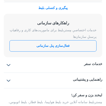
پیگیری و کنسلی بلیط
راهکارهای سازمانی
خدمات اختصاصیِ مِستربلیط برای ماموریت‌های کاری و رفاهیاتِ
پرسنلِ سازمان‌ها
فعال‌سازی پنل سازمانی
خدمات سفر
بلیط هواپیما
رزرو هتل
بلیط قطار
راهنمایی و پشتیبانی
بلیط اتوبوس
بلیط سواری
پرسش‌های متداول
پیشنهادها و شکایات
شرایط و مقررات
لبخند بزن و سفر کن!
مجله مِستربلیط
راهکار سازمانی
فرصت‌های شغلی
مِستربلیط سامانه آنلاین خرید بلیط هواپیما، بلیط قطار، بلیط اتوبوس،