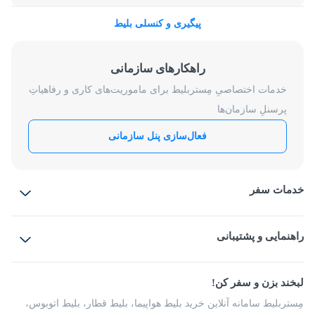
پیگیری و کنسلی بلیط
راهکارهای سازمانی
خدمات اختصاصیِ مِستربلیط برای ماموریت‌های کاری و رفاهیاتِ
پرسنلِ سازمان‌ها
فعال‌سازی پنل سازمانی
خدمات سفر
بلیط هواپیما
رزرو هتل
بلیط قطار
راهنمایی و پشتیبانی
بلیط اتوبوس
بلیط سواری
پرسش‌های متداول
پیشنهادها و شکایات
شرایط و مقررات
لبخند بزن و سفر کن!
مجله مِستربلیط
راهکار سازمانی
فرصت‌های شغلی
مِستربلیط سامانه آنلاین خرید بلیط هواپیما، بلیط قطار، بلیط اتوبوس،