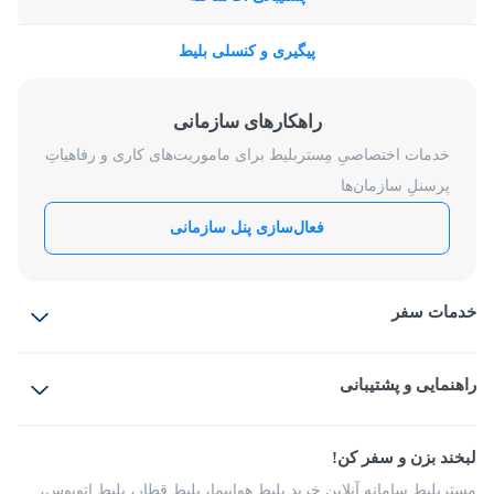
پیگیری و کنسلی بلیط
راهکارهای سازمانی
خدمات اختصاصیِ مِستربلیط برای ماموریت‌های کاری و رفاهیاتِ
پرسنلِ سازمان‌ها
فعال‌سازی پنل سازمانی
خدمات سفر
بلیط هواپیما
رزرو هتل
بلیط قطار
راهنمایی و پشتیبانی
بلیط اتوبوس
بلیط سواری
پرسش‌های متداول
پیشنهادها و شکایات
شرایط و مقررات
لبخند بزن و سفر کن!
مجله مِستربلیط
راهکار سازمانی
فرصت‌های شغلی
مِستربلیط سامانه آنلاین خرید بلیط هواپیما، بلیط قطار، بلیط اتوبوس،