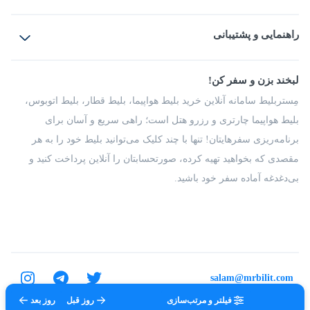
بلیط هواپیما
رزرو هتل
بلیط قطار
راهنمایی و پشتیبانی
بلیط اتوبوس
بلیط سواری
پرسش‌های متداول
پیشنهادها و شکایات
شرایط و مقررات
لبخند بزن و سفر کن!
مجله مِستربلیط
راهکار سازمانی
فرصت‌های شغلی
مِستربلیط سامانه آنلاین خرید بلیط هواپیما، بلیط قطار، بلیط اتوبوس،
درباره ما
بلیط هواپیما چارتری و رزرو هتل است؛ راهی سریع و آسان برای
برنامه‌ریزی سفرهایتان! تنها با چند کلیک می‌توانید بلیط خود را به هر
مقصدی که بخواهید تهیه کرده، صورتحسابتان را آنلاین پرداخت کنید و
بی‌دغدغه آماده سفر خود باشید.
salam@mrbilit.com
فیلتر و مرتب‌سازی
روز قبل
روز بعد
تمامی حقوق برای شرکت عتیق گشت اصفهان محفوظ است.