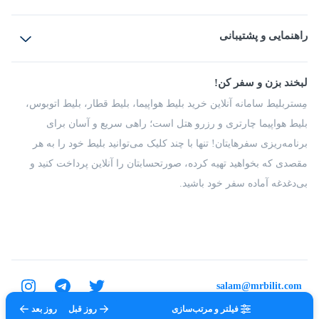
بلیط هواپیما
رزرو هتل
بلیط قطار
راهنمایی و پشتیبانی
بلیط اتوبوس
بلیط سواری
پرسش‌های متداول
پیشنهادها و شکایات
شرایط و مقررات
لبخند بزن و سفر کن!
مجله مِستربلیط
راهکار سازمانی
فرصت‌های شغلی
مِستربلیط سامانه آنلاین خرید بلیط هواپیما، بلیط قطار، بلیط اتوبوس،
درباره ما
بلیط هواپیما چارتری و رزرو هتل است؛ راهی سریع و آسان برای
برنامه‌ریزی سفرهایتان! تنها با چند کلیک می‌توانید بلیط خود را به هر
مقصدی که بخواهید تهیه کرده، صورتحسابتان را آنلاین پرداخت کنید و
بی‌دغدغه آماده سفر خود باشید.
salam@mrbilit.com
فیلتر و مرتب‌سازی
روز قبل
روز بعد
تمامی حقوق برای شرکت عتیق گشت اصفهان محفوظ است.