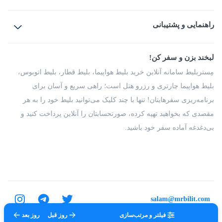
بلیط هواپیما
رزرو هتل
بلیط قطار
راهنمایی و پشتیبانی
بلیط اتوبوس
بلیط سواری
پرسش‌های متداول
پیشنهادها و شکایات
شرایط و مقررات
لبخند بزن و سفر کن!
مجله مِستربلیط
راهکار سازمانی
فرصت‌های شغلی
مِستربلیط سامانه آنلاین خرید بلیط هواپیما، بلیط قطار، بلیط اتوبوس،
درباره ما
بلیط هواپیما چارتری و رزرو هتل است؛ راهی سریع و آسان برای
برنامه‌ریزی سفرهایتان! تنها با چند کلیک می‌توانید بلیط خود را به هر
مقصدی که بخواهید تهیه کرده، صورتحسابتان را آنلاین پرداخت کنید و
بی‌دغدغه آماده سفر خود باشید.
salam@mrbilit.com
فیلتر و مرتب‌سازی
روز قبل
روز بعد
تمامی حقوق برای شرکت عتیق گشت اصفهان محفوظ است.