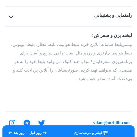
بلیط هواپیما
رزرو هتل
بلیط قطار
راهنمایی و پشتیبانی
بلیط اتوبوس
بلیط سواری
پرسش‌های متداول
پیشنهادها و شکایات
شرایط و مقررات
لبخند بزن و سفر کن!
مجله مِستربلیط
راهکار سازمانی
فرصت‌های شغلی
مِستربلیط سامانه آنلاین خرید بلیط هواپیما، بلیط قطار، بلیط اتوبوس،
درباره ما
بلیط هواپیما چارتری و رزرو هتل است؛ راهی سریع و آسان برای
برنامه‌ریزی سفرهایتان! تنها با چند کلیک می‌توانید بلیط خود را به هر
مقصدی که بخواهید تهیه کرده، صورتحسابتان را آنلاین پرداخت کنید و
بی‌دغدغه آماده سفر خود باشید.
salam@mrbilit.com
فیلتر و مرتب‌سازی
روز قبل
روز بعد
تمامی حقوق برای شرکت عتیق گشت اصفهان محفوظ است.