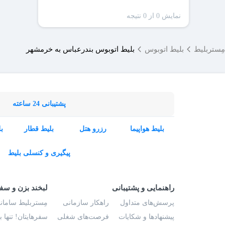
نمایش 0 از 0 نتیجه
مِستربلیط
بلیط اتوبوس
بلیط اتوبوس بندرعباس به خرمشهر
پشتیبانی 24 ساعته
بلیط هواپیما
رزرو هتل
بلیط قطار
ب
پیگیری و کنسلی بلیط
راهنمایی و پشتیبانی
لبخند بزن و سف
پرسش‌های متداول
راهکار سازمانی
مِستربلیط سامانه
پیشنهادها و شکایات
فرصت‌های شغلی
سفرهایتان! تنها 