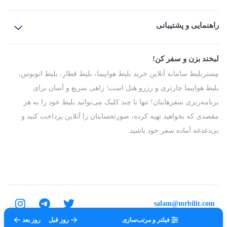
بلیط هواپیما
رزرو هتل
بلیط قطار
راهنمایی و پشتیبانی
بلیط اتوبوس
بلیط سواری
پرسش‌های متداول
پیشنهادها و شکایات
شرایط و مقررات
لبخند بزن و سفر کن!
مجله مِستربلیط
راهکار سازمانی
فرصت‌های شغلی
مِستربلیط سامانه آنلاین خرید بلیط هواپیما، بلیط قطار، بلیط اتوبوس،
درباره ما
بلیط هواپیما چارتری و رزرو هتل است؛ راهی سریع و آسان برای
برنامه‌ریزی سفرهایتان! تنها با چند کلیک می‌توانید بلیط خود را به هر
مقصدی که بخواهید تهیه کرده، صورتحسابتان را آنلاین پرداخت کنید و
بی‌دغدغه آماده سفر خود باشید.
salam@mrbilit.com
فیلتر و مرتب‌سازی
روز قبل
روز بعد
تمامی حقوق برای شرکت عتیق گشت اصفهان محفوظ است.