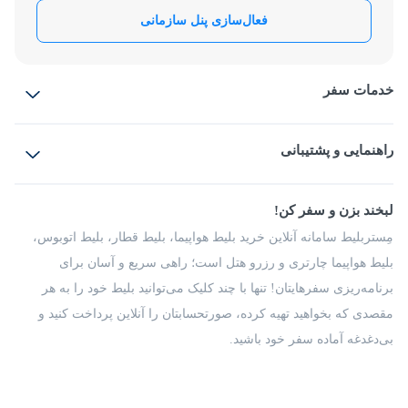
فعال‌سازی پنل سازمانی
خدمات سفر
بلیط هواپیما
رزرو هتل
بلیط قطار
راهنمایی و پشتیبانی
بلیط اتوبوس
بلیط سواری
پرسش‌های متداول
پیشنهادها و شکایات
شرایط و مقررات
لبخند بزن و سفر کن!
مجله مِستربلیط
راهکار سازمانی
فرصت‌های شغلی
مِستربلیط سامانه آنلاین خرید بلیط هواپیما، بلیط قطار، بلیط اتوبوس،
درباره ما
بلیط هواپیما چارتری و رزرو هتل است؛ راهی سریع و آسان برای
برنامه‌ریزی سفرهایتان! تنها با چند کلیک می‌توانید بلیط خود را به هر
مقصدی که بخواهید تهیه کرده، صورتحسابتان را آنلاین پرداخت کنید و
بی‌دغدغه آماده سفر خود باشید.