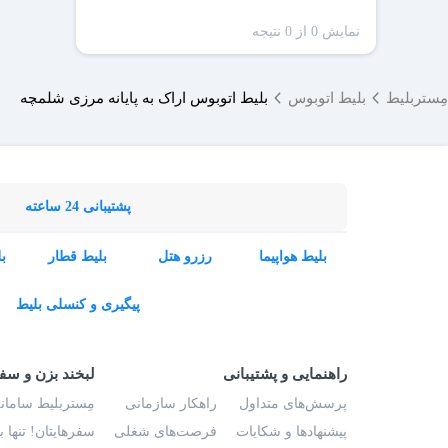
نمایش 0 از 0 نتیجه
مِستربلیط
بلیط اتوبوس
بلیط اتوبوس اراک به پایانه مرزی شلمچه
پشتیبانی 24 ساعته
بلیط هواپیما
رزرو هتل
بلیط قطار
ب
پیگیری و کنسلی بلیط
راهنمایی و پشتیبانی
لبخند بزن و سف
پرسش‌های متداول
راهکار سازمانی
مِستربلیط سامانه
پیشنهادها و شکایات
فرصت‌های شغلی
سفرهایتان! تنها 