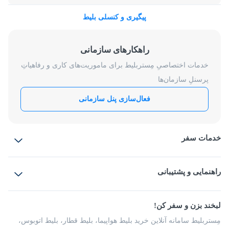
پیگیری و کنسلی بلیط
راهکارهای سازمانی
خدمات اختصاصیِ مِستربلیط برای ماموریت‌های کاری و رفاهیاتِ
پرسنلِ سازمان‌ها
فعال‌سازی پنل سازمانی
خدمات سفر
بلیط هواپیما
رزرو هتل
بلیط قطار
راهنمایی و پشتیبانی
بلیط اتوبوس
بلیط سواری
پرسش‌های متداول
پیشنهادها و شکایات
شرایط و مقررات
لبخند بزن و سفر کن!
مجله مِستربلیط
راهکار سازمانی
فرصت‌های شغلی
مِستربلیط سامانه آنلاین خرید بلیط هواپیما، بلیط قطار، بلیط اتوبوس،