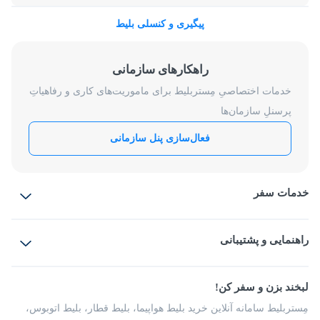
پیگیری و کنسلی بلیط
راهکارهای سازمانی
خدمات اختصاصیِ مِستربلیط برای ماموریت‌های کاری و رفاهیاتِ
پرسنلِ سازمان‌ها
فعال‌سازی پنل سازمانی
خدمات سفر
بلیط هواپیما
رزرو هتل
بلیط قطار
راهنمایی و پشتیبانی
بلیط اتوبوس
بلیط سواری
پرسش‌های متداول
پیشنهادها و شکایات
شرایط و مقررات
لبخند بزن و سفر کن!
مجله مِستربلیط
راهکار سازمانی
فرصت‌های شغلی
مِستربلیط سامانه آنلاین خرید بلیط هواپیما، بلیط قطار، بلیط اتوبوس،