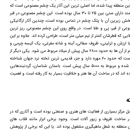
 این منطقه پیدا شده، اما اصلی ترین این آثار یک چشم مصنوعی است که
تحقیقات اولیه نشان داده اند که چشم چپ یک زن تنومند دارای سنی بین ۲۵ تا ۳۰ سال بوده است. این چشم مصنوعی در قبر
ی که بخش زیرین آن با پلک چشم در تماس بوده ‌است، چندین آثار ارگانیکی
ی از قیر، پی و طلا است. در واقع روی این چشم مصنوعی ریز ترین
ایی که قطرشان کمتر از نیم میلی‌ متر است، طراحی کرده اند. علاوه بر این
 ارزش و تزئینی، ظروف‌ سفالی، آینه و شانه مفرغی، یک کیسه چرمی و
برخی ابزار دیگر در آن وجود داشته است که قدمت هر کدام از آن ها به حدود ۲۸۰۰ سال پیش از میلاد مربوط می شود. یکی دیگر از
مهم ترین آثار کشف شده در شهر سوخته، تخته نردی است که حدود ۶۰ مهره دارد و جزء قدیمی ‌ترین تخته نرد جهان شناخته
شده است. این تخته نرد در گورستان شماره ۷۶۱ کشف شده و مربوط به ۵۰۰۰ سال پیش است. باستان شناسان، گردنبندهایی
رده اند که در ساخت آن ها هنر و خلاقیت بسیار به کار رفته است و اهمیت
ه
بل مرکز بسیاری از فعالیت‌ های هنری و صنعتی بوده است و آثاری که در
ر ساخت ظروف و زیور آلات است. وجود برخی ابزار مانند قلاب های
ن منطقه به شغل ماهیگیری مشغول بوده اند. یا این که برخی از پژوهش