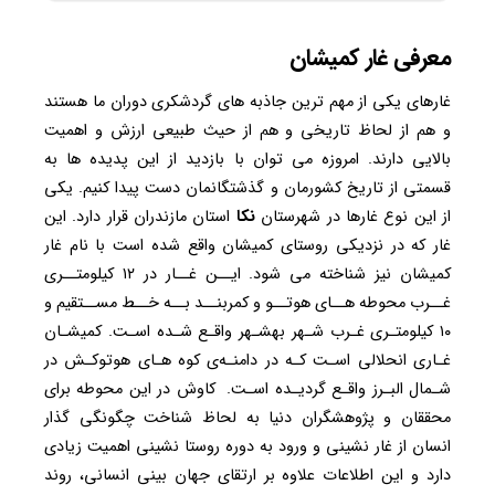
معرفی غار کمیشان
غارهای یکی از مهم ترین جاذبه های گردشکری دوران ما هستند
و هم از لحاظ تاریخی و هم از حیث طبیعی ارزش و اهمیت
بالایی دارند. امروزه می توان با بازدید از این پدیده ها به
قسمتی از تاریخ کشورمان و گذشتگانمان دست پیدا کنیم. یکی
از این نوع غارها در شهرستان
نکا
استان مازندران قرار دارد. این
غار که در نزدیکی روستای کمیشان واقع شده است با نام غار
کمیشان نیز شناخته می شود. ایــن غــار در ۱۲ کیلومتــری
غــرب محوطه هــای هوتــو و کمربنــد بــه خــط مســتقیم و
۱۰ کیلومتـری غـرب شـهر بهشـهر واقـع شـده اسـت. کمیشـان
غـاری انحلالی اسـت کـه در دامنـه‌ی کوه هـای هوتوکـش در
شـمال البـرز واقـع گردیـده اسـت. کاوش در این محوطه برای
محققان و پژوهشگران دنیا به لحاظ شناخت چگونگی گذار
انسان از غار نشینی و ورود به دوره روستا نشینی اهمیت زیادی
دارد و این اطلاعات علاوه بر ارتقای جهان بینی انسانی، روند