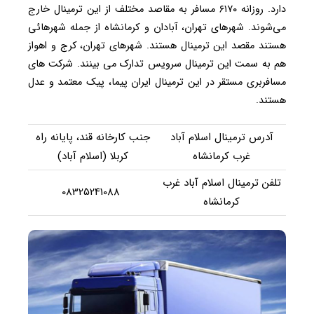
دارد. روزانه ۶۱۷۰ مسافر به مقاصد مختلف از این ترمینال خارج
می‌شوند. شهرهای تهران، آبادان و کرمانشاه از جمله شهرهائی
هستند مقصد این ترمینال هستند. شهرهای تهران، کرج و اهواز
هم به سمت این ترمینال سرویس تدارک می بینند. شرکت های
مسافربری مستقر در این ترمینال ایران پیما، پیک معتمد و عدل
هستند.
آدرس ترمینال اسلام آباد
جنب کارخانه قند، پایانه راه
غرب کرمانشاه
کربلا (اسلام آباد)
تلفن ترمینال اسلام آباد غرب
08325241088
کرمانشاه