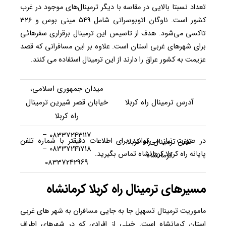
تعداد نسبتا بالایی در مقاسه با دیگر ترمینال‌های موجود در غرب
کشور است. ناوگان اتوبوسرانی شامل ۵۴۹ مینی بوس و ۳۲۶
تاکسی می‌شود. هدف از تاسیس این ترمینال برقراری سفرهائی
برای شهرهای غربی استان است. علاوه بر این مسافرانی که قصد
عزیمت به کشور عراق را دارند از این ترمینال استفاده می کنند.
میدان جمهوری اسلامی،
آدرس ترمینال راه کربلا
خیابان قصر شیرین ترمینال
راه کربلا
08337243117 –
در صورت نیاز می‌توانید برای اطلاعات دقیقتر با شماره تلفن
تلفن ترمینال راه کربلا
08337241718 –
پایانه راه کربلا کرمانشاه تماس بگیرید.
کرمانشاه
08337242969
مسیرهای ترمینال راه کربلا کرمانشاه
ماموریت ترمینال تسهیل جا به جایی مسافران به شهر های غربی
استان کرمانشاه است. خیلی از افرادی که در شهرهای اطراف