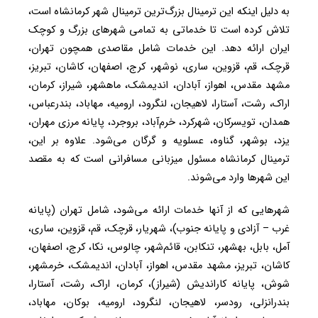
به دلیل اینکه این ترمینال بزرگ‌ترین ترمینال شهر کرمانشاه است،
تلاش کرده است تا خدماتی به تمامی شهرهای بزرگ و کوچک
ایران ارائه دهد. این خدمات شامل مقاصدی همچون تهران،
قرچک، قم، قزوین، ساری، نوشهر، کرج، اصفهان، کاشان، تبریز،
مشهد مقدس، اهواز، آبادان، اندیمشک، ماهشهر، شیراز، کرمان،
اراک، رشت، آستارا، لاهیجان، لنگرود، ارومیه، مهاباد، بندرعباس،
همدان، تویسرکان، شهرکرد، خرم‌آباد، بروجرد، پایانه مرزی مهران،
یزد، بوشهر، گناوه، عسلویه و گرگان می‌شود. علاوه بر این،
ترمینال کرمانشاه مسئول میزبانی مسافرانی است که به مقصد
این شهرها وارد می‌شوند.
شهرهایی که از آنها خدمات ارائه می‌شود، شامل تهران (پایانه
غرب – آزادی و پایانه جنوب)، شهریار، قرچک، قم، قزوین، ساری،
آمل، بابل، بهشهر، تنکابن، قائم‌شهر، چالوس، نکا، کرج، اصفهان،
کاشان، تبریز، مشهد مقدس، اهواز، آبادان، اندیمشک، خرمشهر،
شوش، پایانه کاراندیش (شیراز)، کرمان، اراک، رشت، آستارا،
بندرانزلی، رودسر، لاهیجان، لنگرود، ارومیه، بوکان، مهاباد،