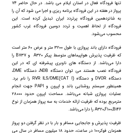
تنها فرودگاه فعال در استان ایلام می باشد. در حال حاضر ۷۴
پرواز در هفته در این فرودگاه برنامه ریزی و اجرا می شود که آن را
به شانزدهمین فرودگاه پرتردد ایران تبدیل کرده است. این
فرودگاه از لحاظ اهمیت و تردد دومین فرودگاه غرب کشور
محسوب می‌شود.
فرودگاه دارای باند پروازی با طول ۳۲۰۰ متر و عرض ۶۰ متر است
که ظرفیت پذیرش هواپیماهای متوسط پیکر A320 و B737 را
دارا می‌باشد. از دستگاه های ناوبری پیشرفته ای که در این
فرودگاه نصب هستند می توان دستگاه NDB، دستگاه DME،
دستگاه DVOR و دستگاه RVR ILS/DME(CAT I) را نام برد.
همینطور سیستم روشنایی باند و اپرون و PAPI جهت انجام
عملیات پروازی شبانه می‌باشد. مساحت اپرون حدود ۲۸۰۰۰
مترمربع بوده که ظرفیت ارائه خدمات به سه پرواز همزمان از نوع
A320,F100,B146 را دارا می‌باشد.
ظرفیت پذیرش و جابجایی مسافر و بار با در نظر گرفتن دو پرواز
همزمان فوکر100 در ساعت، حدود ۱۸ میلیون مسافر در سال می