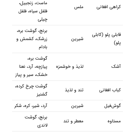
ماست، زنجبیل،
کراهی افغانی
ملس
فلفل سیاه، فلفل
چیلی
برنج، گوشت بره،
قابلی پلو (کابلی
شیرین
زرشک، کشمش و
پلو)
بادام
گوشت بره،
آشک
لذیذ و خوشمزه
پیازچه، آرد، نعنا
خشک، سیر و پیاز
گوشت چرخ کرده،
کباب افغانی
تند و لذیذ
گشنیز
گوش‌فیل
شیرین
آرد، شیر، کره، شکر
برنج، گوشت
مستاوه
معطر و تند
لاندی