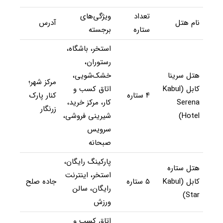
تعداد
ویژگی‌های
نام هتل
آدرس
ستاره
برجسته
استخر، باشگاه،
رستوران،
هتل سرینا
خشک‌شویی،
مرکز شهر؛
کابل (Kabul
اتاق کسب و
۴ ستاره
کنار پارک
Serena
کار، مرکز خرید،
زرنگار
Hotel)
شیرینی فروشی،
سرویس
صبحانه
پارکینگ رایگان،
هتل ستاره
استخر، اینترنت
کابل (Kabul
۵ ستاره
جاده صلح
رایگان، سالن
Star)
ورزش
اتاق کسب و