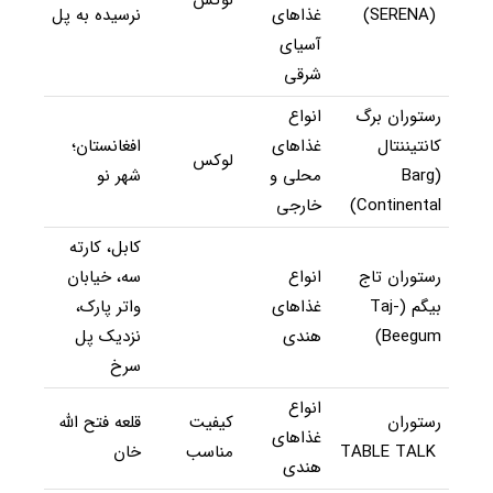
(SERENA)
غذاهای
نرسیده به پل
آسیای
شرقی
رستوران برگ
انواع
کانتیننتال
غذاهای
افغانستان؛
لوکس
(Barg
محلی و
شهر نو
Continental)
خارجی
کابل، کارته
رستوران تاج
انواع
سه، خیابان
بیگم (Taj-
غذاهای
واتر پارک،
Beegum)
هندی
نزدیک پل
سرخ
انواع
رستوران
کیفیت
قلعه فتح الله
غذاهای
TABLE TALK
مناسب
خان
هندی