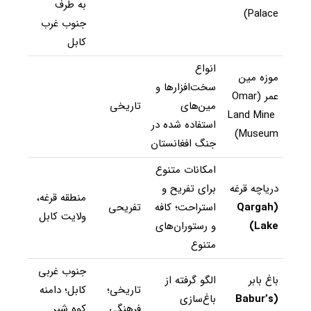
به طرف
Palace)
جنوب غرب
کابل
انواع
موزه مین
سخت‌افزارها و
عمر (Omar
مین‌های
تاریخی
Land Mine
استفاده شده در
Museum)
جنگ افغانستان
امکانات متنوع
دریاچه قرغه
برای تفریح و
منطقه قرغه،
(
Qargah
استراحت؛ کافه
تفریحی
ولایت کابل
Lake
)
و رستوران‌های
متنوع
جنوب غربی
باغ بابر
الگو گرفته از
تاریخی؛
کابل؛ دامنه
(
Babur’s
باغ‌سازی
فرهنگی
کوه شیر