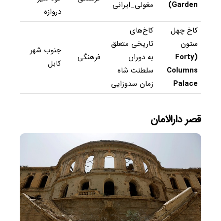
Garden
)
مغولی_ایرانی
دروازه
کاخ چهل
کاخ‌های
ستون
تاریخی متعلق
جنوب شهر
(
Forty
به دوران
فرهنگی
کابل
Columns
سلطنت شاه
Palace
زمان سدوزایی
قصر دارالامان