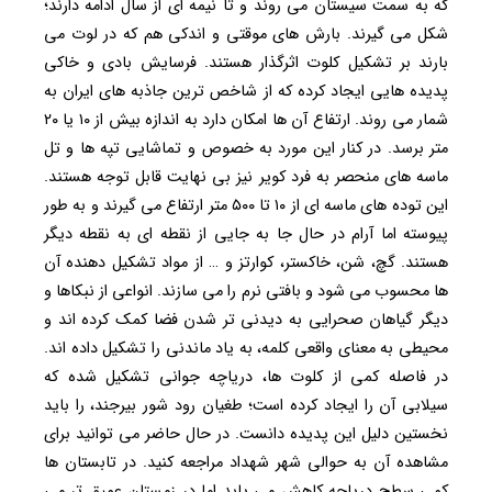
که به سمت سیستان می روند و تا نیمه ای از سال ادامه دارند؛
شکل می گیرند. بارش های موقتی و اندکی هم که در لوت می
بارند بر تشکیل کلوت اثرگذار هستند. فرسایش بادی و خاکی
پدیده هایی ایجاد کرده که از شاخص ترین جاذبه های ایران به
شمار می روند. ارتفاع آن ها امکان دارد به اندازه بیش از ۱۰ یا ۲۰
متر برسد. در کنار این مورد به خصوص و تماشایی تپه ها و تل
ماسه های منحصر به فرد کویر نیز بی نهایت قابل توجه هستند.
این توده های ماسه ای از ۱۰ تا ۵۰۰ متر ارتفاع می گیرند و به طور
پیوسته اما آرام در حال جا به جایی از نقطه ای به نقطه دیگر
هستند. گچ، شن، خاکستر، کوارتز و … از مواد تشکیل دهنده آن
ها محسوب می شود و بافتی نرم را می سازند. انواعی از نبکاها و
دیگر گیاهان صحرایی به دیدنی تر شدن فضا کمک کرده اند و
محیطی به معنای واقعی کلمه، به یاد ماندنی را تشکیل داده اند.
در فاصله کمی از کلوت ها، دریاچه جوانی تشکیل شده که
سیلابی آن را ایجاد کرده است؛ طغیان رود شور بیرجند، را باید
نخستین دلیل این پدیده دانست. در حال حاضر می توانید برای
مشاهده آن به حوالی شهر شهداد مراجعه کنید. در تابستان ها
کمی سطح دریاچه کاهش می یابد اما در زمستان عمیق تر می