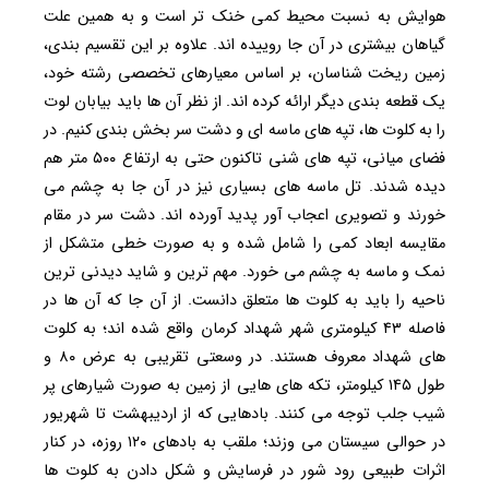
هوایش به نسبت محیط کمی خنک تر است و به همین علت
گیاهان بیشتری در آن جا روییده اند. علاوه بر این تقسیم بندی،
زمین ریخت شناسان، بر اساس معیارهای تخصصی رشته خود،
یک قطعه بندی دیگر ارائه کرده اند. از نظر آن ها باید بیابان لوت
را به کلوت ها، تپه های ماسه ای و دشت سر بخش بندی کنیم. در
فضای میانی، تپه های شنی تاکنون حتی به ارتفاع ۵۰۰ متر هم
دیده شدند. تل ماسه های بسیاری نیز در آن جا به چشم می
خورند و تصویری اعجاب آور پدید آورده اند. دشت سر در مقام
مقایسه ابعاد کمی را شامل شده و به صورت خطی متشکل از
نمک و ماسه به چشم می خورد. مهم ترین و شاید دیدنی ترین
ناحیه را باید به کلوت ها متعلق دانست. از آن جا که آن ها در
فاصله ۴۳ کیلومتری شهر شهداد کرمان واقع شده اند؛ به کلوت
های شهداد معروف هستند. در وسعتی تقریبی به عرض ۸۰ و
طول ۱۴۵ کیلومتر، تکه های هایی از زمین به صورت شیارهای پر
شیب جلب توجه می کنند. بادهایی که از اردیبهشت تا شهریور
در حوالی سیستان می وزند؛ ملقب به بادهای ۱۲۰ روزه، در کنار
اثرات طبیعی رود شور در فرسایش و شکل دادن به کلوت ها