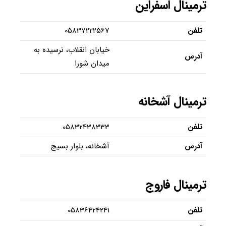
ترمینال اسفراین
تلفن
05837222567
خیابان انقلاب، نرسیده به
آدرس
میدان شورا
ترمینال آشخانه
تلفن
05832438333
آدرس
آشخانه، بلوار بسیج
ترمینال فاروج
تلفن
05836424241